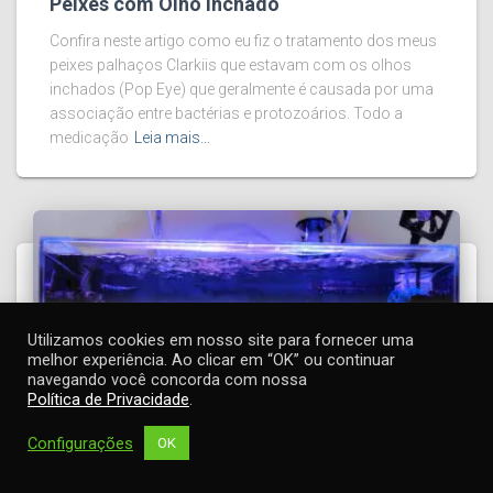
Peixes com Olho Inchado
Confira neste artigo como eu fiz o tratamento dos meus
peixes palhaços Clarkiis que estavam com os olhos
inchados (Pop Eye) que geralmente é causada por uma
associação entre bactérias e protozoários. Todo a
medicação
Leia mais…
Utilizamos cookies em nosso site para fornecer uma
melhor experiência. Ao clicar em “OK” ou continuar
navegando você concorda com nossa
Política de Privacidade
.
Configurações
OK