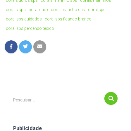
corais duros sps
corais marinho sps
corais marinhos
corais sps
coral duro
coral marinho sps
coral sps
coral sps cuidados
coral sps ficando branco
coral sps perdendo tecido
P
Pesquisar …
e
s
q
u
Publicidade
i