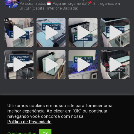
Personalizados
Peça um orçamento!
Entregamos em
SP/SP (Capital, Interior e Baixada)
Utilizamos cookies em nosso site para fornecer uma
melhor experiência. Ao clicar em “OK” ou continuar
navegando você concorda com nossa
Política de Privacidade
.
Contato
|
Termos de Uso
|
Política de Privacidade
|
Considerações
Importantes
Configurações
OK