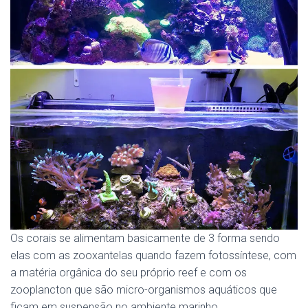
Os corais se alimentam basicamente de 3 forma sendo
elas com as zooxantelas quando fazem fotossíntese, com
a matéria orgânica do seu próprio reef e com os
zooplancton que são micro-organismos aquáticos que
ficam em suspensão no ambiente marinho.