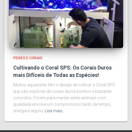
PEIXES E CORAIS
Cultivando o Coral SPS: Os Corais Duros
mais Difíceis de Todas as Espécies!
Muitos aquaristas têm o desejo de cultivar o Coral SPS
que são espécies de corais duros bonitos e bastante
coloridos. Porém para manter estes animais com
qualidade envolve um compromisso tanto de tempo,
energia e alguns
Leia mais…