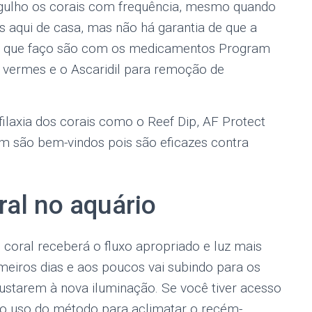
ergulho os corais com frequência, mesmo quando
 aqui de casa, mas não há garantia de que a
ão que faço são com os medicamentos Program
 vermes e o Ascaridil para remoção de
filaxia dos corais como o Reef Dip, AF Protect
ém são bem-vindos pois são eficazes contra
ral no aquário
coral receberá o fluxo apropriado e luz mais
imeiros dias e aos poucos vai subindo para os
justarem à nova iluminação. Se você tiver acesso
o uso do método para aclimatar o recém-