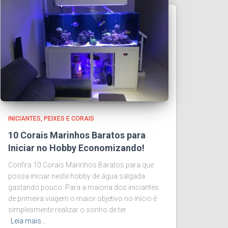
INICIANTES
PEIXES E CORAIS
10 Corais Marinhos Baratos para
Iniciar no Hobby Economizando!
Confira 10 Corais Marinhos Baratos para que
possa iniciar neste hobby de água salgada
gastando pouco. Para a maioria dos iniciantes
de primeira viagem o maior objetivo no início é
simplesmente realizar o sonho de ter
Leia mais…