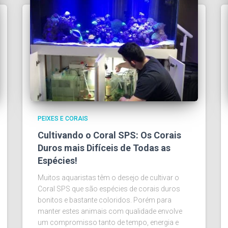
PEIXES E CORAIS
Cultivando o Coral SPS: Os Corais
Duros mais Difíceis de Todas as
Espécies!
Muitos aquaristas têm o desejo de cultivar o
Coral SPS que são espécies de corais duros
bonitos e bastante coloridos. Porém para
manter estes animais com qualidade envolve
um compromisso tanto de tempo, energia e