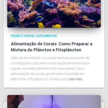
PEIXES E CORAIS
SUPLEMENTOS
Alimentação de Corais: Como Preparar a
Mistura do Plâncton e Fitoplâncton
Além da iluminação os corais também precisam de
comida para crescerem mais saudavelmente e isso
requer uma dieta diferente dos seus peixes. Essa
alimentação de corais geralmente é baseada em
plânctons e fitoplâncton. Lembre que
Leia mais…