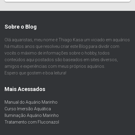
Sobre o Blog
Olá aquaristas, meu nome é Thiago Kasa um viciado em aquários
há muitos anos que resolveu criar este Blog para dividir com
vocês o máximo de informações sobre o hobby, todos
conteúdos aqui postados são baseados em sites diversos,
amigos e experiências com meus próprios aquários.
Espero que gostem e boa leitura!
Mais Acessados
Manual do Aquário Marinho
Curso Imersão Aquática
Iluminação Aquário Marinho
Tratamento com Fluconazol