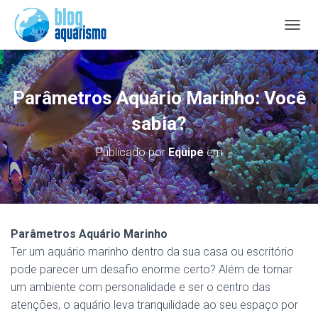
A
L
T
E
R
Parâmetros Aquário Marinho: Você
N
A
sabia?
R
N
Publicado por
Equipe
em
A
V
E
G
A
Ç
Parâmetros Aquário Marinho
Ã
Ter um aquário marinho dentro da sua casa ou escritório
O
pode parecer um desafio enorme certo? Além de tornar
um ambiente com personalidade e ser o centro das
atenções, o aquário leva tranquilidade ao seu espaço por