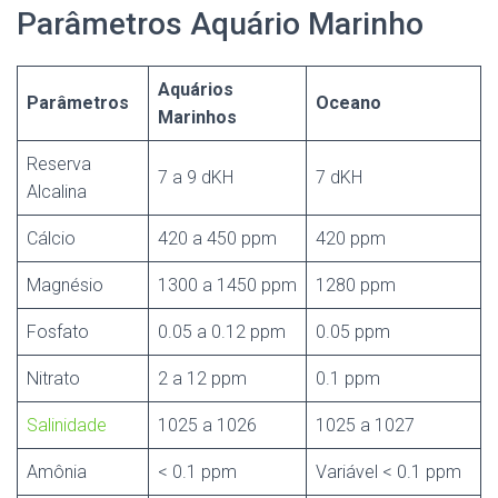
Parâmetros Aquário Marinho
Aquários
Parâmetros
Oceano
Marinhos
Reserva
7 a 9 dKH
7 dKH
Alcalina
Cálcio
420 a 450 ppm
420 ppm
Magnésio
1300 a 1450 ppm
1280 ppm
Fosfato
0.05 a 0.12 ppm
0.05 ppm
Nitrato
2 a 12 ppm
0.1 ppm
Salinidade
1025 a 1026
1025 a 1027
Amônia
< 0.1 ppm
Variável < 0.1 ppm