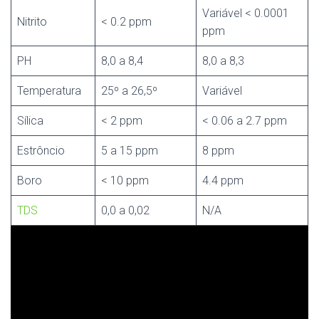
Variável < 0.0001
Nitrito
< 0.2 ppm
ppm
PH
8,0 a 8,4
8,0 a 8,3
Temperatura
25º a 26,5º
Variável
Sílica
< 2 ppm
< 0.06 a 2.7 ppm
Estrôncio
5 a 15 ppm
8 ppm
Boro
< 10 ppm
4.4 ppm
TDS
0,0 a 0,02
N/A