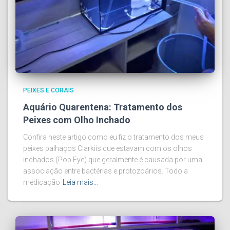
PEIXES E CORAIS
Aquário Quarentena: Tratamento dos
Peixes com Olho Inchado
Confira neste artigo como eu fiz o tratamento dos meus
peixes palhaços Clarkiis que estavam com os olhos
inchados (Pop Eye) que geralmente é causada por uma
associação entre bactérias e protozoários. Todo a
medicação
Leia mais…