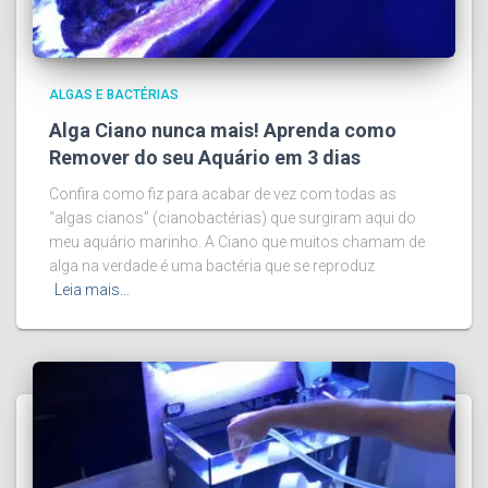
ALGAS E BACTÉRIAS
Alga Ciano nunca mais! Aprenda como
Remover do seu Aquário em 3 dias
Confira como fiz para acabar de vez com todas as
“algas cianos” (cianobactérias) que surgiram aqui do
meu aquário marinho. A Ciano que muitos chamam de
alga na verdade é uma bactéria que se reproduz
Leia mais…