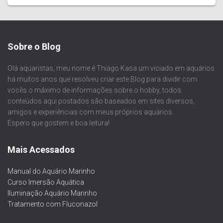
Sobre o Blog
Olá aquaristas, meu nome é Thiago Kasa um viciado em aquários
há muitos anos que resolveu criar este Blog para dividir com
vocês o máximo de informações sobre o hobby, todos
conteúdos aqui postados são baseados em sites diversos,
amigos e experiências com meus próprios aquários.
Espero que gostem e boa leitura!
Mais Acessados
Manual do Aquário Marinho
Curso Imersão Aquática
Iluminação Aquário Marinho
Tratamento com Fluconazol