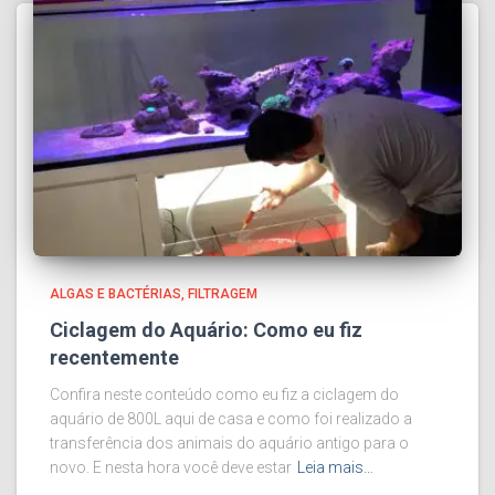
ALGAS E BACTÉRIAS
FILTRAGEM
Ciclagem do Aquário: Como eu fiz
recentemente
Confira neste conteúdo como eu fiz a ciclagem do
aquário de 800L aqui de casa e como foi realizado a
transferência dos animais do aquário antigo para o
novo. E nesta hora você deve estar
Leia mais…