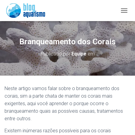
A
L
T
E
R
Branqueamento dos Corais
N
A
Publicado por
Equipe
em
R
N
A
V
E
G
Neste artigo vamos falar sobre o branqueamento dos
A
corais, sim a parte chata de manter os corais mais
Ç
Ã
exigentes, aqui você aprender o porque ocorre o
O
branqueamento quais as possíveis causas, tratamentos
entre outros.
Existem inúmeras razões possíveis para os corais