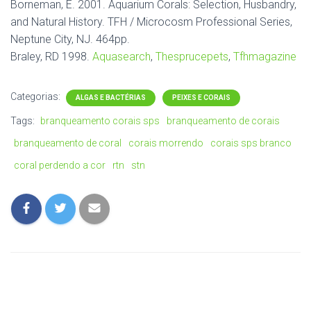
Borneman, E. 2001. Aquarium Corals: Selection, Husbandry,
and Natural History. TFH / Microcosm Professional Series,
Neptune City, NJ. 464pp.
Braley, RD 1998.
Aquasearch
,
Thesprucepets
,
Tfhmagazine
Categorias:
ALGAS E BACTÉRIAS
PEIXES E CORAIS
Tags:
branqueamento corais sps
branqueamento de corais
branqueamento de coral
corais morrendo
corais sps branco
coral perdendo a cor
rtn
stn