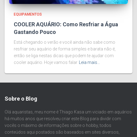
EQUIPAMENTOS
COOLER AQUÁRIO: Como Resfriar a Água
Gastando Pouco
Está chegando o verão e você ainda não sabe como
resfriar seu aquário de forma simples e barata não é,
então se liga nestas dicas que podem te ajudar com
cooler aquário. Hoje vamos falar
Leia mais…
Sobre o Blog
Olá aquaristas, meu nome é Thiago Kasa um viciado em aquários
há muitos anos que resolveu criar este Blog para dividir com
vocês o máximo de informações sobre o hobby, todos
conteúdos aqui postados são baseados em sites diversos,