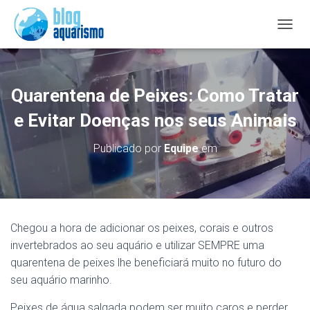
A
L
T
E
R
Quarentena de Peixes: Como Tratar
N
A
e Evitar Doenças nos seus Animais
R
N
Publicado por
Equipe
em
A
V
E
G
A
Ç
Chegou a hora de adicionar os peixes, corais e outros
Ã
invertebrados ao seu aquário e utilizar SEMPRE uma
O
quarentena de peixes lhe beneficiará muito no futuro do
seu aquário marinho.
Peixes de água salgada podem ser muito caros e perder