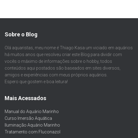
Sobre o Blog
Olá aquaristas, meu nome é Thiago Kasa um viciado em aquários
há muitos anos que resolveu criar este Blog para dividir com
vocês o máximo de informações sobre o hobby, todos
conteúdos aqui postados são baseados em sites diversos,
amigos e experiências com meus próprios aquários.
Espero que gostem e boa leitura!
Mais Acessados
Manual do Aquário Marinho
Curso Imersão Aquática
Iluminação Aquário Marinho
Tratamento com Fluconazol