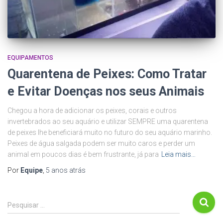
EQUIPAMENTOS
Quarentena de Peixes: Como Tratar
e Evitar Doenças nos seus Animais
Chegou a hora de adicionar os peixes, corais e outros
invertebrados ao seu aquário e utilizar SEMPRE uma quarentena
de peixes lhe beneficiará muito no futuro do seu aquário marinho.
Peixes de água salgada podem ser muito caros e perder um
animal em poucos dias é bem frustrante, já para
Leia mais…
Por
Equipe
,
5 anos
atrás
P
Pesquisar …
e
s