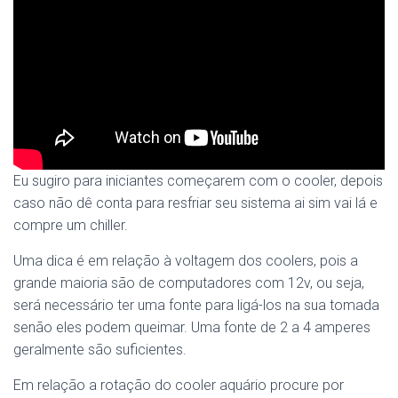
Eu sugiro para iniciantes começarem com o cooler, depois
caso não dê conta para resfriar seu sistema ai sim vai lá e
compre um chiller.
Uma dica é em relação à voltagem dos coolers, pois a
grande maioria são de computadores com 12v, ou seja,
será necessário ter uma fonte para ligá-los na sua tomada
senão eles podem queimar. Uma fonte de 2 a 4 amperes
geralmente são suficientes.
Em relação a rotação do cooler aquário procure por