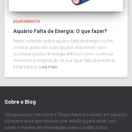
EQUIPAMENTOS
Aquário Falta de Energia: O que fazer?
Neste conteúdo sobre aquário falta de energia vou lhe
mostrar quais são suas opções disponíveis caso
aconteça quedas de energia elétrica e como continuar
mantendo a oxigenação da sua água. Não querendo te
botar pânico,
Leia mais…
Sobre o Blog
Olá aquaristas, meu nome é Thiago Kasa um viciado em aquários
há muitos anos que resolveu criar este Blog para dividir com
vocês o máximo de informações sobre o hobby, todos