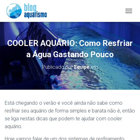
A
L
T
E
R
COOLER AQUÁRIO: Como Resfriar
N
A
a Água Gastando Pouco
R
N
Publicado por
Equipe
em
A
V
E
G
A
Ç
Está chegando o verão e você ainda não sabe como
Ã
resfriar seu aquário de forma simples e barata não é, então
O
se liga nestas dicas que podem te ajudar com cooler
aquário.
Hoje vamos falar de um dos sistemas de resfriamento