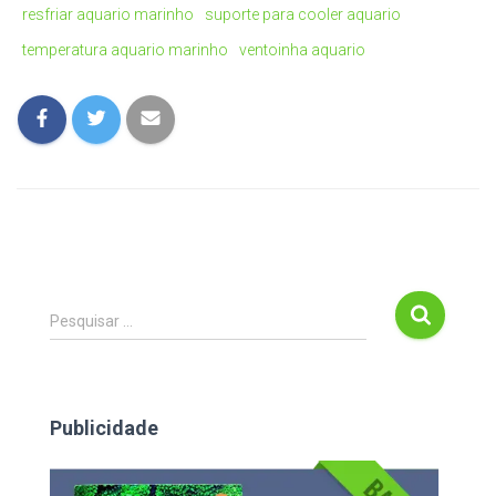
resfriar aquario marinho
suporte para cooler aquario
temperatura aquario marinho
ventoinha aquario
P
Pesquisar …
e
s
q
u
Publicidade
i
s
a