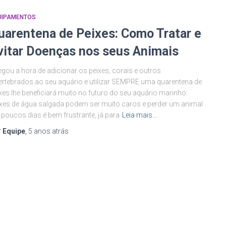
UIPAMENTOS
uarentena de Peixes: Como Tratar e
vitar Doenças nos seus Animais
gou a hora de adicionar os peixes, corais e outros
ertebrados ao seu aquário e utilizar SEMPRE uma quarentena de
xes lhe beneficiará muito no futuro do seu aquário marinho.
xes de água salgada podem ser muito caros e perder um animal
poucos dias é bem frustrante, já para
Leia mais…
r
Equipe
,
5 anos
atrás