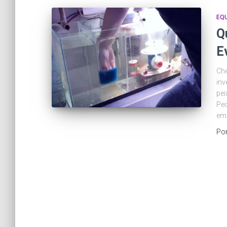
EQ
Q
E
Che
inv
pei
Pei
em 
Po