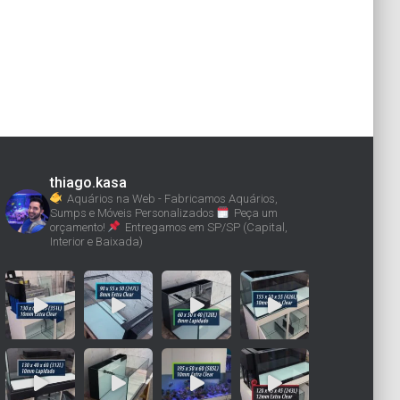
thiago.kasa
Aquários na Web - Fabricamos Aquários,
Sumps e Móveis Personalizados
Peça um
orçamento!
Entregamos em SP/SP (Capital,
Interior e Baixada)