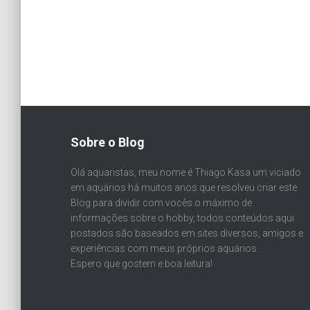
Sobre o Blog
Olá aquaristas, meu nome é Thiago Kasa um viciado
em aquários há muitos anos que resolveu criar este
Blog para dividir com vocês o máximo de
informações sobre o hobby, todos conteúdos aqui
postados são baseados em sites diversos, amigos e
experiências com meus próprios aquários.
Espero que gostem e boa leitura!