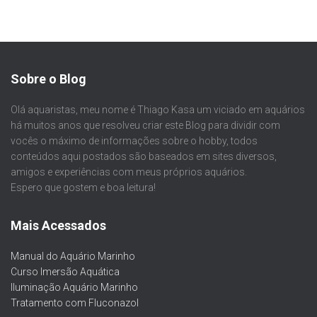
Sobre o Blog
Olá aquaristas, meu nome é Thiago Kasa um viciado em aquários
há muitos anos que resolveu criar este Blog para dividir com
vocês o máximo de informações sobre o hobby, todos
conteúdos aqui postados são baseados em sites diversos,
amigos e experiências com meus próprios aquários.
Espero que gostem e boa leitura!
Mais Acessados
Manual do Aquário Marinho
Curso Imersão Aquática
Iluminação Aquário Marinho
Tratamento com Fluconazol