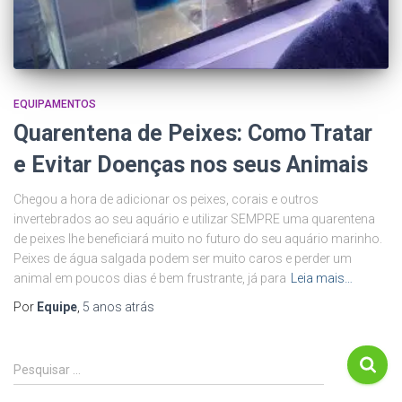
EQUIPAMENTOS
Quarentena de Peixes: Como Tratar
e Evitar Doenças nos seus Animais
Chegou a hora de adicionar os peixes, corais e outros
invertebrados ao seu aquário e utilizar SEMPRE uma quarentena
de peixes lhe beneficiará muito no futuro do seu aquário marinho.
Peixes de água salgada podem ser muito caros e perder um
animal em poucos dias é bem frustrante, já para
Leia mais…
Por
Equipe
,
5 anos
atrás
P
Pesquisar …
e
s