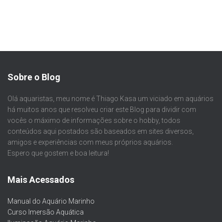
Sobre o Blog
Olá aquaristas, meu nome é Thiago Kasa um viciado em aquários
há muitos anos que resolveu criar este Blog para dividir com
vocês o máximo de informações sobre o hobby, todos
conteúdos aqui postados são baseados em sites diversos,
amigos e experiências com meus próprios aquários.
Espero que gostem e boa leitura!
Mais Acessados
Manual do Aquário Marinho
Curso Imersão Aquática