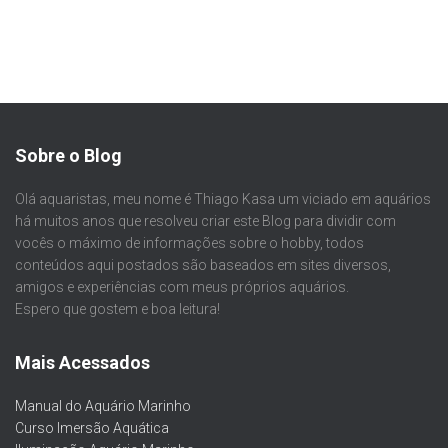
Sobre o Blog
Olá aquaristas, meu nome é Thiago Kasa um viciado em aquários
há muitos anos que resolveu criar este Blog para dividir com
vocês o máximo de informações sobre o hobby, todos
conteúdos aqui postados são baseados em sites diversos,
amigos e experiências com meus próprios aquários.
Espero que gostem e boa leitura!
Mais Acessados
Manual do Aquário Marinho
Curso Imersão Aquática