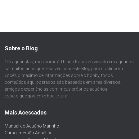
Sobre o Blog
Olá aquaristas, meu nome é Thiago Kasa um viciado em aquários
há muitos anos que resolveu criar este Blog para dividir com
vocês o máximo de informações sobre o hobby, todos
conteúdos aqui postados são baseados em sites diversos,
amigos e experiências com meus próprios aquários.
Espero que gostem e boa leitura!
Mais Acessados
Manual do Aquário Marinho
Curso Imersão Aquática