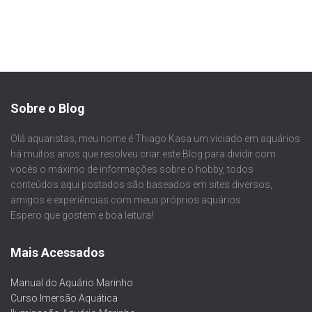
Sobre o Blog
Olá aquaristas, meu nome é Thiago Kasa um viciado em aquários
há muitos anos que resolveu criar este Blog para dividir com
vocês o máximo de informações sobre o hobby, todos
conteúdos aqui postados são baseados em sites diversos,
amigos e experiências com meus próprios aquários.
Espero que gostem e boa leitura!
Mais Acessados
Manual do Aquário Marinho
Curso Imersão Aquática