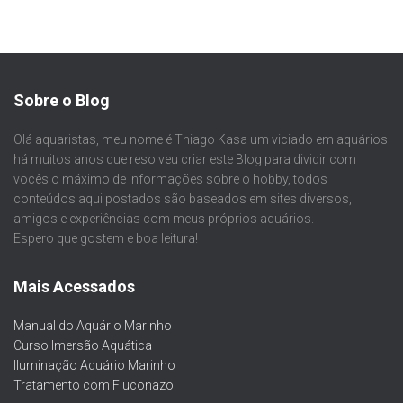
Sobre o Blog
Olá aquaristas, meu nome é Thiago Kasa um viciado em aquários
há muitos anos que resolveu criar este Blog para dividir com
vocês o máximo de informações sobre o hobby, todos
conteúdos aqui postados são baseados em sites diversos,
amigos e experiências com meus próprios aquários.
Espero que gostem e boa leitura!
Mais Acessados
Manual do Aquário Marinho
Curso Imersão Aquática
Iluminação Aquário Marinho
Tratamento com Fluconazol