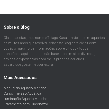
Sobre o Blog
Olá aquaristas, meu nome é Thiago Kasa um viciado em aquários
há muitos anos que resolveu criar este Blog para dividir com
vocês o máximo de informações sobre o hobby, todos
conteúdos aqui postados são baseados em sites diversos,
amigos e experiências com meus próprios aquários.
Espero que gostem e boa leitura!
Mais Acessados
Manual do Aquário Marinho
Curso Imersão Aquática
Iluminação Aquário Marinho
Tratamento com Fluconazol