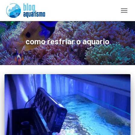
ALTER
NAVE
como resfriar o aquario