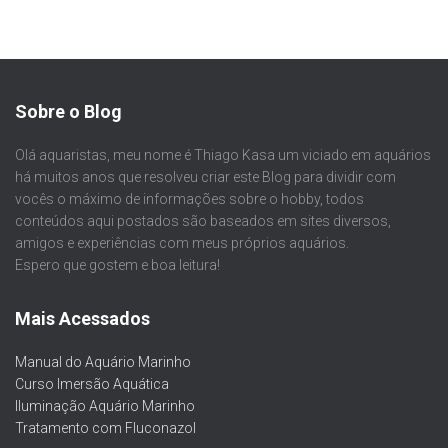
Sobre o Blog
Olá aquaristas, meu nome é Thiago Kasa um viciado em aquários
há muitos anos que resolveu criar este Blog para dividir com
vocês o máximo de informações sobre o hobby, todos
conteúdos aqui postados são baseados em sites diversos,
amigos e experiências com meus próprios aquários.
Espero que gostem e boa leitura!
Mais Acessados
Manual do Aquário Marinho
Curso Imersão Aquática
Iluminação Aquário Marinho
Tratamento com Fluconazol