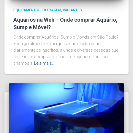
EQUIPAMENTOS
FILTRAGEM
INICIANTES
Aquários na Web – Onde comprar Aquário,
Sump e Móvel?
Onde comprar Aquários, Sump e Móveis em São Paulo?
Essa geralmente é a pergunta que recebo quase
diariamente de inscritos, alunos e diversas pessoas que
pretendem comprar ou trocar de aquário. Por isso
criamos a
Leia mais…