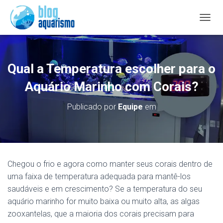
A
L
T
E
R
Qual a Temperatura escolher para o
N
A
Aquário Marinho com Corais?
R
N
Publicado por
Equipe
em
A
V
E
G
A
Ç
Chegou o frio e agora como manter seus corais dentro de
Ã
uma faixa de temperatura adequada para mantê-los
O
saudáveis ​​e em crescimento? Se a temperatura do seu
aquário marinho for muito baixa ou muito alta, as algas
zooxantelas, que a maioria dos corais precisam para