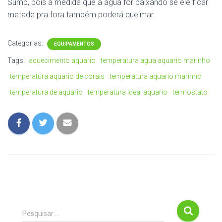
Sump, pois à medida que a água for baixando se ele ficar
metade pra fora também poderá queimar.
Categorias:
EQUIPAMENTOS
Tags:
aquecimento aquario
temperatura agua aquario marinho
temperatura aquario de corais
temperatura aquario marinho
temperatura de aquario
temperatura ideal aquario
termostato
P
Pesquisar …
e