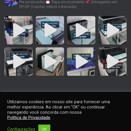
Personalizados
Peça um orçamento!
Entregamos em
SP/SP (Capital, Interior e Baixada)
Utilizamos cookies em nosso site para fornecer uma
melhor experiência. Ao clicar em “OK” ou continuar
navegando você concorda com nossa
Política de Privacidade
.
Contato
|
Termos de Uso
|
Política de Privacidade
|
Considerações
Importantes
Configurações
OK