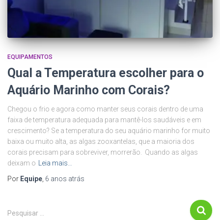
EQUIPAMENTOS
Qual a Temperatura escolher para o
Aquário Marinho com Corais?
Chegou o frio e agora como manter seus corais dentro de uma
faixa de temperatura adequada para mantê-los saudáveis ​​e em
crescimento? Se a temperatura do seu aquário marinho for muito
baixa ou muito alta, as algas zooxantelas, que a maioria dos
corais precisam para sobreviver, morrerão. Quando as algas
deixam o
Leia mais…
Por
Equipe
,
6 anos
atrás
P
Pesquisar …
e