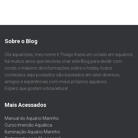
Sobre o Blog
Olá aquaristas, meu nome é Thiago Kasa um viciado em aquários
há muitos anos que resolveu criar este Blog para dividir com
vocês o máximo de informações sobre o hobby, todos
conteúdos aqui postados são baseados em sites diversos,
amigos e experiências com meus próprios aquários.
Espero que gostem e boa leitura!
Mais Acessados
Manual do Aquário Marinho
Curso Imersão Aquática
Iluminação Aquário Marinho