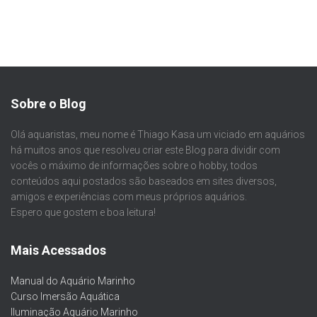
Sobre o Blog
Olá aquaristas, meu nome é Thiago Kasa um viciado em aquários
há muitos anos que resolveu criar este Blog para dividir com
vocês o máximo de informações sobre o hobby, todos
conteúdos aqui postados são baseados em sites diversos,
amigos e experiências com meus próprios aquários.
Espero que gostem e boa leitura!
Mais Acessados
Manual do Aquário Marinho
Curso Imersão Aquática
Iluminação Aquário Marinho