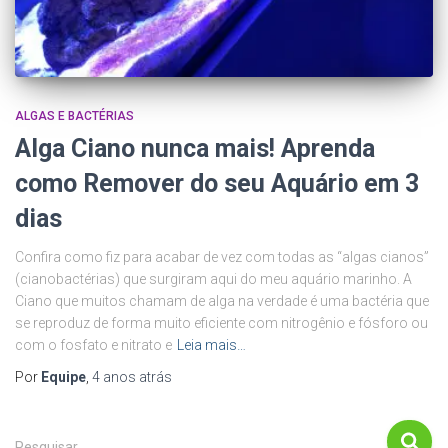
ALGAS E BACTÉRIAS
Alga Ciano nunca mais! Aprenda
como Remover do seu Aquário em 3
dias
Confira como fiz para acabar de vez com todas as “algas cianos”
(cianobactérias) que surgiram aqui do meu aquário marinho. A
Ciano que muitos chamam de alga na verdade é uma bactéria que
se reproduz de forma muito eficiente com nitrogênio e fósforo ou
com o fosfato e nitrato e
Leia mais…
Por
Equipe
,
4 anos
atrás
P
Pesquisar …