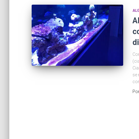
ALG
A
c
d
Con
(ci
Cia
se 
com
Po