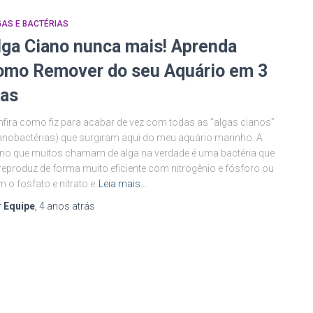
AS E BACTÉRIAS
lga Ciano nunca mais! Aprenda
omo Remover do seu Aquário em 3
ias
fira como fiz para acabar de vez com todas as “algas cianos”
anobactérias) que surgiram aqui do meu aquário marinho. A
no que muitos chamam de alga na verdade é uma bactéria que
reproduz de forma muito eficiente com nitrogênio e fósforo ou
 o fosfato e nitrato e
Leia mais…
r
Equipe
,
4 anos
atrás