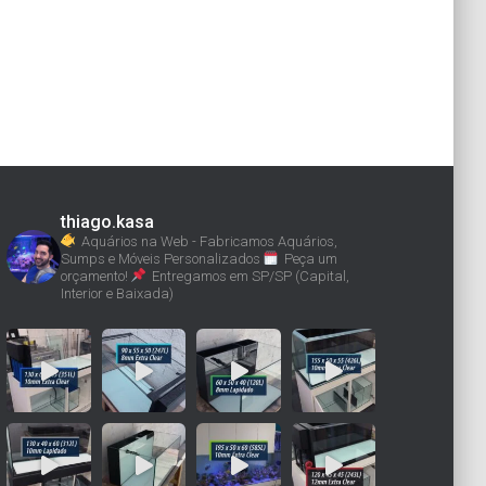
thiago.kasa
Aquários na Web - Fabricamos Aquários,
Sumps e Móveis Personalizados
Peça um
orçamento!
Entregamos em SP/SP (Capital,
Interior e Baixada)