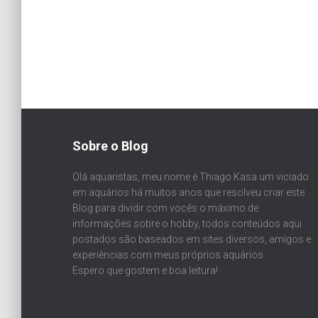
Sobre o Blog
Olá aquaristas, meu nome é Thiago Kasa um viciado
em aquários há muitos anos que resolveu criar este
Blog para dividir com vocês o máximo de
informações sobre o hobby, todos conteúdos aqui
postados são baseados em sites diversos, amigos e
experiências com meus próprios aquários.
Espero que gostem e boa leitura!