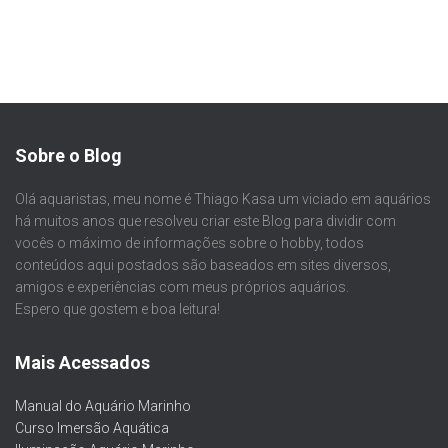
Sobre o Blog
Olá aquaristas, meu nome é Thiago Kasa um viciado em aquários
há muitos anos que resolveu criar este Blog para dividir com
vocês o máximo de informações sobre o hobby, todos
conteúdos aqui postados são baseados em sites diversos,
amigos e experiências com meus próprios aquários.
Espero que gostem e boa leitura!
Mais Acessados
Manual do Aquário Marinho
Curso Imersão Aquática