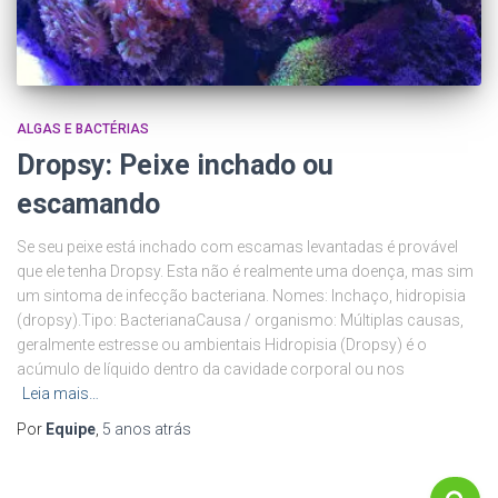
ALGAS E BACTÉRIAS
Dropsy: Peixe inchado ou
escamando
Se seu peixe está inchado com escamas levantadas é provável
que ele tenha Dropsy. Esta não é realmente uma doença, mas sim
um sintoma de infecção bacteriana. Nomes: Inchaço, hidropisia
(dropsy).Tipo: BacterianaCausa / organismo: Múltiplas causas,
geralmente estresse ou ambientais Hidropisia (Dropsy) é o
acúmulo de líquido dentro da cavidade corporal ou nos
Leia mais…
Por
Equipe
,
5 anos
atrás
P