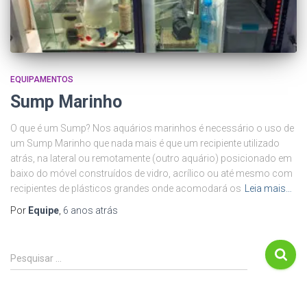
EQUIPAMENTOS
Sump Marinho
O que é um Sump? Nos aquários marinhos é necessário o uso de
um Sump Marinho que nada mais é que um recipiente utilizado
atrás, na lateral ou remotamente (outro aquário) posicionado em
baixo do móvel construídos de vidro, acrílico ou até mesmo com
recipientes de plásticos grandes onde acomodará os
Leia mais…
Por
Equipe
,
6 anos
atrás
P
Pesquisar …
e
s
q