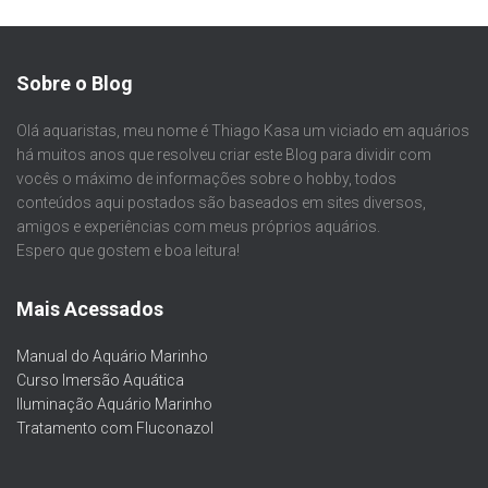
Sobre o Blog
Olá aquaristas, meu nome é Thiago Kasa um viciado em aquários
há muitos anos que resolveu criar este Blog para dividir com
vocês o máximo de informações sobre o hobby, todos
conteúdos aqui postados são baseados em sites diversos,
amigos e experiências com meus próprios aquários.
Espero que gostem e boa leitura!
Mais Acessados
Manual do Aquário Marinho
Curso Imersão Aquática
Iluminação Aquário Marinho
Tratamento com Fluconazol