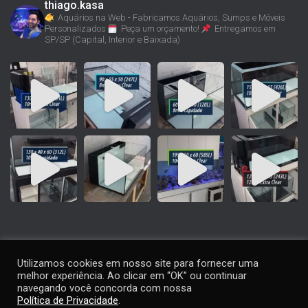
thiago.kasa
Aquários na Web - Fabricamos Aquários, Sumps e Móveis
Personalizados
Peça um orçamento!
Entregamos em
SP/SP (Capital, Interior e Baixada)
Utilizamos cookies em nosso site para fornecer uma
melhor experiência. Ao clicar em “OK” ou continuar
navegando você concorda com nossa
Política de Privacidade
.
Contato
|
Termos de Uso
|
Política de Privacidade
|
Considerações