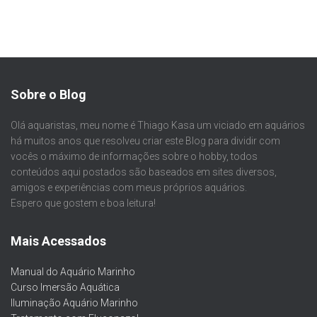
Sobre o Blog
Olá aquaristas, meu nome é Thiago Kasa um viciado em aquários
há muitos anos que resolveu criar este Blog para dividir com
vocês o máximo de informações sobre o hobby, todos
conteúdos aqui postados são baseados em sites diversos,
amigos e experiências com meus próprios aquários.
Espero que gostem e boa leitura!
Mais Acessados
Manual do Aquário Marinho
Curso Imersão Aquática
Iluminação Aquário Marinho