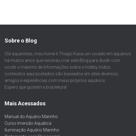
Sobre o Blog
Olá aquaristas, meu nome é Thiago Kasa um viciado em aquários
há muitos anos que resolveu criar este Blog para dividir com
vocês o máximo de informações sobre o hobby, todos
conteúdos aqui postados são baseados em sites diversos,
amigos e experiências com meus próprios aquários.
Espero que gostem e boa leitura!
Mais Acessados
Manual do Aquário Marinho
Curso Imersão Aquática
Iluminação Aquário Marinho