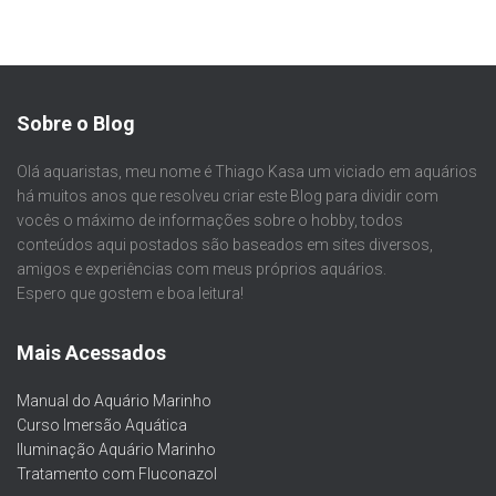
Sobre o Blog
Olá aquaristas, meu nome é Thiago Kasa um viciado em aquários
há muitos anos que resolveu criar este Blog para dividir com
vocês o máximo de informações sobre o hobby, todos
conteúdos aqui postados são baseados em sites diversos,
amigos e experiências com meus próprios aquários.
Espero que gostem e boa leitura!
Mais Acessados
Manual do Aquário Marinho
Curso Imersão Aquática
Iluminação Aquário Marinho
Tratamento com Fluconazol