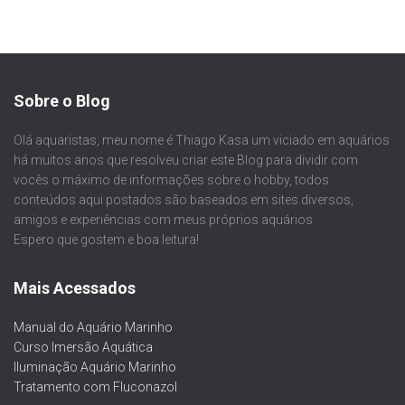
Sobre o Blog
Olá aquaristas, meu nome é Thiago Kasa um viciado em aquários
há muitos anos que resolveu criar este Blog para dividir com
vocês o máximo de informações sobre o hobby, todos
conteúdos aqui postados são baseados em sites diversos,
amigos e experiências com meus próprios aquários.
Espero que gostem e boa leitura!
Mais Acessados
Manual do Aquário Marinho
Curso Imersão Aquática
Iluminação Aquário Marinho
Tratamento com Fluconazol