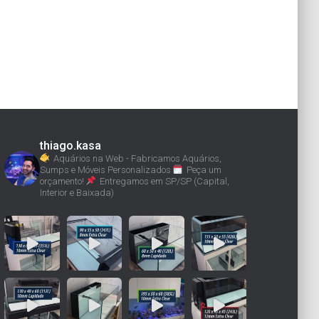
thiago.kasa
Aquários na Web - Fabricamos Aquários,
Sumps e Móveis Personalizados
Peça um
orçamento!
Entregamos em SP/SP (Capital,
Interior e Baixada)