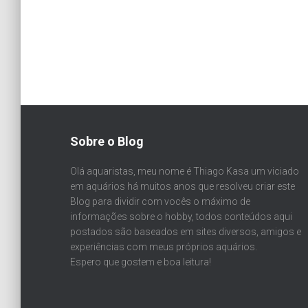
Sobre o Blog
Olá aquaristas, meu nome é Thiago Kasa um viciado
em aquários há muitos anos que resolveu criar este
Blog para dividir com vocês o máximo de
informações sobre o hobby, todos conteúdos aqui
postados são baseados em sites diversos, amigos e
experiências com meus próprios aquários.
Espero que gostem e boa leitura!