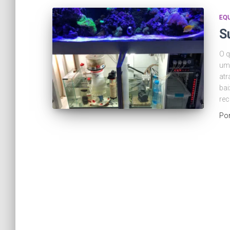
EQ
S
O q
um 
atr
bai
rec
Po