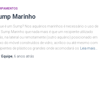
UIPAMENTOS
ump Marinho
ue é um Sump? Nos aquários marinhos é necessário o uso de
Sump Marinho que nada mais é que um recipiente utilizado
ás, na lateral ou remotamente (outro aquário) posicionado em
xo do móvel construídos de vidro, acrílico ou até mesmo com
ipientes de plásticos grandes onde acomodará os
Leia mais…
r
Equipe
,
6 anos
atrás