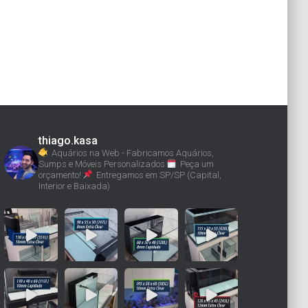
thiago.kasa
Aquários na Web - Fabricamos Aquários,
Sumps e Móveis Personalizados
Peça um
orçamento!
Entregamos em SP/SP (Capital,
Interior e Baixada)