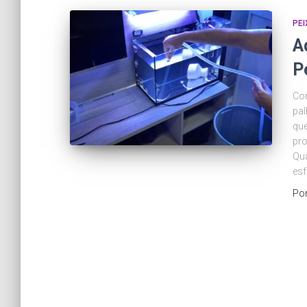
PEI
A
P
Con
pal
que
pro
Qua
es
Po