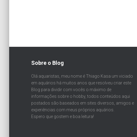
Sobre o Blog
Olá aquaristas, meu nome é Thiago Kasa um viciado
em aquários há muitos anos que resolveu criar este
Blog para dividir com vocês o máximo de
informações sobre o hobby, todos conteúdos aqui
postados são baseados em sites diversos, amigos e
experiências com meus próprios aquários.
Espero que gostem e boa leitura!