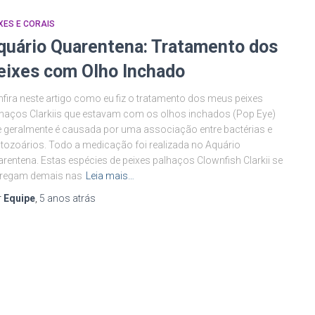
XES E CORAIS
quário Quarentena: Tratamento dos
eixes com Olho Inchado
fira neste artigo como eu fiz o tratamento dos meus peixes
haços Clarkiis que estavam com os olhos inchados (Pop Eye)
 geralmente é causada por uma associação entre bactérias e
tozoários. Todo a medicação foi realizada no Aquário
rentena. Estas espécies de peixes palhaços Clownfish Clarkii se
fregam demais nas
Leia mais…
r
Equipe
,
5 anos
atrás