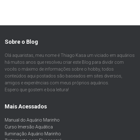
Sobre o Blog
Olá aquaristas, meu nome é Thiago Kasa um viciado em aquários
há muitos anos que resolveu criar este Blog para dividir com
vocês o máximo de informações sobre o hobby, todos
conteúdos aqui postados são baseados em sites diversos,
amigos e experiências com meus próprios aquários.
Espero que gostem e boa leitura!
Mais Acessados
Manual do Aquário Marinho
Curso Imersão Aquática
Iluminação Aquário Marinho