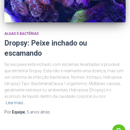
ALGAS E BACTÉRIAS
Dropsy: Peixe inchado ou
escamando
Se seu peixe está inchado com escamas levantadas é provável
que ele tenha Dropsy. Esta não é realmente uma doença, mas sim
um sintoma de infecção bacteriana. Nomes: Inchaço, hidropisia
(dropsy).Tipo: BacterianaCausa / organismo: Múltiplas causas,
geralmente estresse ou ambientais Hidropisia (Dropsy) é o
acúmulo de líquido dentro da cavidade corporal ou nos
Leia mais…
Por
Equipe
,
5 anos
atrás
P