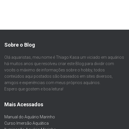
Sobre o Blog
Olá aquaristas, meu nome é Thiago Kasa um viciado em aquários
há muitos anos que resolveu criar este Blog para dividir com
vocês o máximo de informações sobre o hobby, todos
conteúdos aqui postados são baseados em sites diversos,
amigos e experiências com meus próprios aquários.
Espero que gostem e boa leitura!
Mais Acessados
Manual do Aquário Marinho
Curso Imersão Aquática